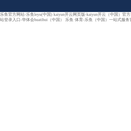
乐鱼官方网站-乐鱼leyu(中国)
kaiyun开云网页版-kaiyun开云（中国）
站登录入口-华体会huatihui（中国）
乐鱼·体育-乐鱼（中国）一站式服务